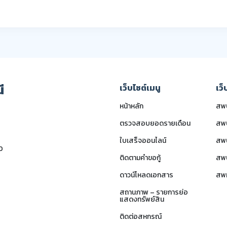
ี
เว็บไซต์เมนู
เว
หน้าหลัก
สพป
ตรวจสอบยอดรายเดือน
สพ
ใบเสร็จออนไลน์
สพ
0
ติดตามคำขอกู้
สพ
ดาวน์โหลดเอกสาร
สพ
สถานภาพ – รายการย่อ
แสดงทรัพย์สิน
ติดต่อสหกรณ์