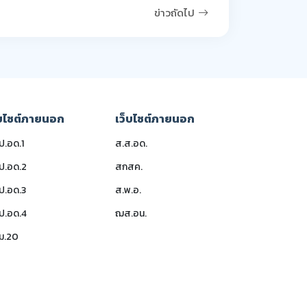
ข่าวถัดไป
็บไซต์ภายนอก
เว็บไซต์ภายนอก
.อด.1
ส.ส.อด.
ป.อด.2
สกสค.
ป.อด.3
ส.พ.อ.
ป.อด.4
ฌส.อน.
ม.20