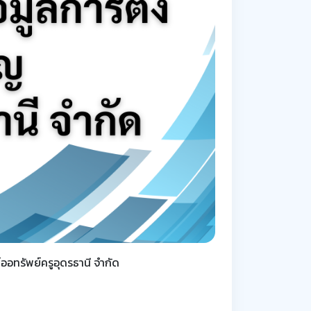
์ออทรัพย์ครูอุดรธานี จำกัด